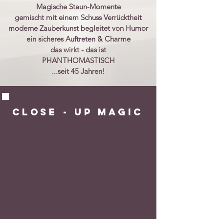
M
agische Staun-Momente
gemischt mit einem Schuss Verrücktheit
moderne Zauberkunst
begleitet von Humor
ein sicheres Auftreten & Charme
das wirkt - d
as ist
P
HANTHOMASTISCH
...seit
45
Jahren!
Close - Up Magic