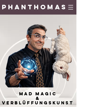
Phan
t
h
o
mas
Mad Magi
c
&
Verblüffungskunst